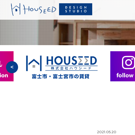
<
2021.05.20