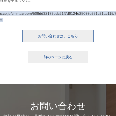
詳細をチェック↓↓↓
es.co.jp/chintai/room/508dd32173edc21f7d6124e28099c581c21ac115/
85
お問い合わせは、こちら
前のページに戻る
お問い合わせ