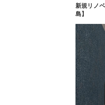
新規リノ
島】